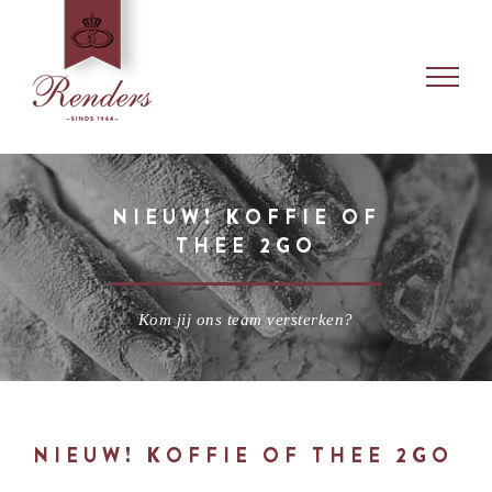
Skip
to
content
NIEUW! KOFFIE OF
THEE 2GO
Kom jij ons team versterken?
NIEUW! KOFFIE OF THEE 2GO