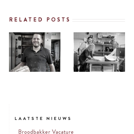
RELATED POSTS
VACATURE
KER
VACATURE
VERKOOPMED
WEEKENDHULP
STER
LAATSTE NIEUWS
Broodbakker Vacature