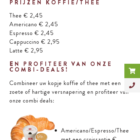
PRIJZEN KOFFIE/THEE
Thee
€ 2,45
Americano
€ 2,45
Espresso
€ 2,45
Cappuccino
€ 2,95
Latte
€ 2,95
E
N PROFITEER VAN ONZE
COMBI-DEALS!
Combineer uw kopje koffie of thee met een
zoete of hartige versnapering en profiteer van
onze combi deals:
Americano/Espresso/Thee
met een croissantje €