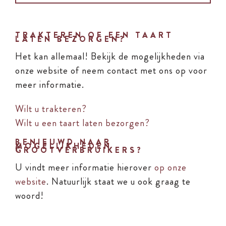
TRAKTEREN OF EEN TAART
LATEN BEZORGEN?
Het kan allemaal! Bekijk de mogelijkheden via
onze website of neem contact met ons op voor
meer informatie.
Wilt u trakteren?
Wilt u een taart laten bezorgen?
BENIEUWD NAAR
MOGELIJKHEDEN
GROOTVERBRUIKERS?
U vindt meer informatie hierover
op onze
website
. Natuurlijk staat we u ook graag te
woord!